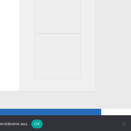
erständnis aus.
OK