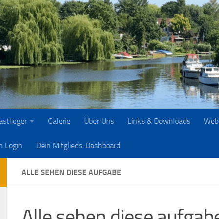
astlieger
Galerie
Über Uns
Links & Downloads
Web
h Login
Dein Mitglieds-Dashboard
ALLE SEHEN DIESE AUFGABE
Alle sehen diese aufgab