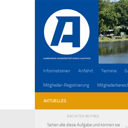
Zum Inhalt springen
Informationen
Anfahrt
Termine
G
Mitglieder-Registrierung
Mitgliederbereic
AKTUELLES
NÄCHSTER BEITRAG
Sehen alle diese Aufgabe und können sie